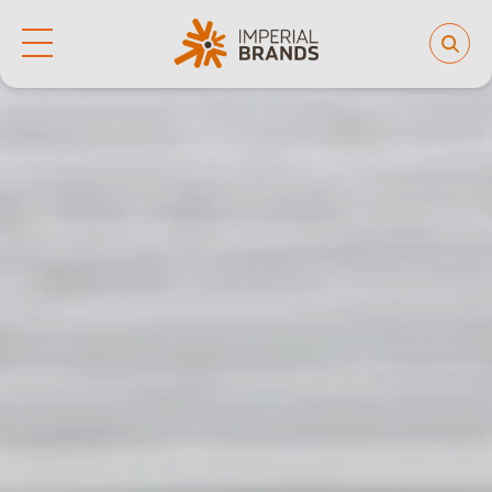
Life at Imperial
Why join us
Who we are
Our culture
Back
Learning and development
Diversity, equity and inclusion
Our brands
People and planet
Investor hub
Careers
News