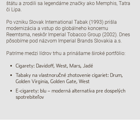
štátu a zrodili sa legendárne značky ako Memphis, Tatra
či Lipa.
Po vzniku Slovak International Tabak (1993) prišla
modernizácia a vstup do globálneho koncernu
Reemtsma, neskôr Imperial Tobacco Group (2002). Dnes
pôsobíme pod názvom Imperial Brands Slovakia a.s.
Patríme medzi lídrov trhu a prinášame široké portfólio:
Cigarety: Davidoff, West, Mars, Jadé
Tabaky na vlastnoručné zhotovenie cigariet: Drum,
Golden Virginia, Golden Gate, West
E-cigarety: blu – moderná alternatíva pre dospelých
spotrebiteľov
Kontaktujte nás