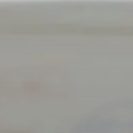
Open the Our culture sub menu.
Our featured teams
Back
Global Consumer Organisation
Global IT