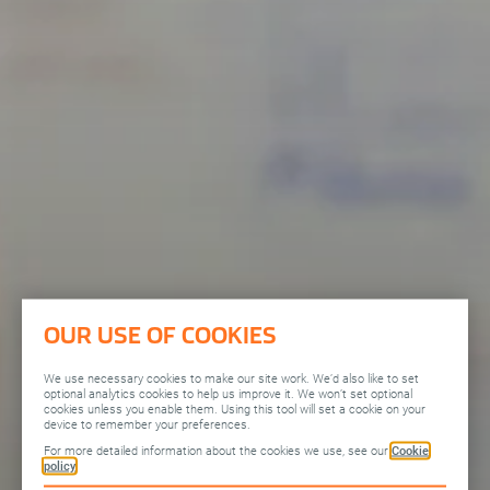
Open the Our featured teams sub menu.
Our locations
People stories
Search jobs
OUR USE OF COOKIES
We use necessary cookies to make our site work. We’d also like to set
optional analytics cookies to help us improve it. We won’t set optional
cookies unless you enable them. Using this tool will set a cookie on your
device to remember your preferences.
For more detailed information about the cookies we use, see our
Cookie
policy